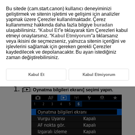
Bu sitede (cam.start.canon) kullanıcı deneyiminizi
geliştirmek ve sitenin işletimi ve gelişimi için analizler
yapmak üzere Çerezler kullanılmaktadır. Çerez
kullanımımız hakkında daha fazla bilgiye
buradan
D180-164
ulaşabilirsiniz. “
Kabul Et
”e tıklayarak tüm Çerezleri kabul
etmeyi onaylarsınız. “
Kabul Etmiyorum
”a tıklarsanız
Oynatma Bilgileri Ekranını
veya ikisini de seçmezseniz, yalnızca sitenin içeriğini ve
Özelleştirme
işlevlerini sağlamak için gereken gerekli Çerezler
kaydedilecek ve depolanacaktır. Bu ayarı istediğiniz
zaman değiştirebilirsiniz.
Histogram
Ekranları ve görüntü oynatması sırasında görüntülenecek bilgileri
belirleyebilirsiniz.
Kabul Et
Kabul Etmiyorum
[
:
Oynatma bilgileri ekranı
] seçimi yapın.