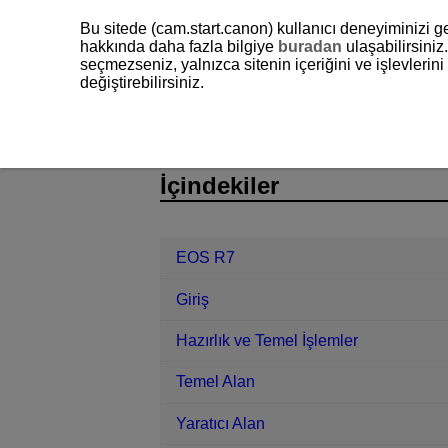
Bu sitede (cam.start.canon) kullanıcı deneyiminizi ge
hakkında daha fazla bilgiye
buradan
ulaşabilirsiniz.
seçmezseniz, yalnızca sitenin içeriğini ve işlevleri
değiştirebilirsiniz.
EOS R7
Oynatma
Görüntüleri 
D180-148
İçindekiler
EOS R7
Giriş
Hazırlık ve Temel İşlemler
Temel Alan
Yaratıcı Alan