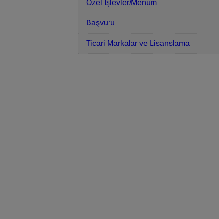
Özel İşlevler/Menüm
Başvuru
Ticari Markalar ve Lisanslama