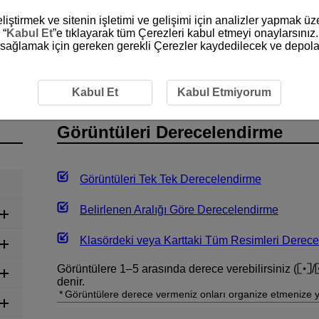
liştirmek ve sitenin işletimi ve gelişimi için analizler yapmak ü
 “
Kabul Et
”e tıklayarak tüm Çerezleri kabul etmeyi onaylarsınız.
ni sağlamak için gereken gerekli Çerezler kaydedilecek ve depola
Derecelendirme
Kabul Et
Kabul Etmiyorum
Görüntüleri Derecelendirme
Görüntüleri Tek Tek Derecelendirme
Belirlenen Aralığı Göre Derecelendirme
Klasördeki veya Karttaki Tüm Resimleri Derec
Görüntülere 1–5 arasında derece verebilirsiniz (
/
denir.
Görüntülere derece vermeniz onları organize etmenize y