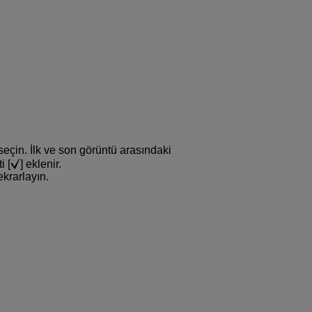
seçin. İlk ve son görüntü arasındaki
i [
] eklenir.
ekrarlayın.