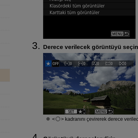
Derece verilecek görüntüyü seçin
kadranını çevirerek derece verile