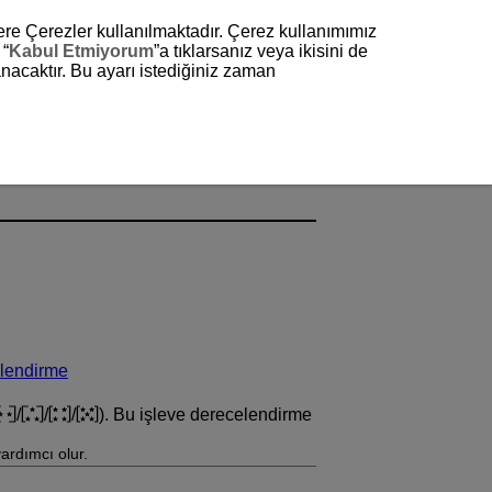
zere Çerezler kullanılmaktadır. Çerez kullanımımız
 “
Kabul Etmiyorum
”a tıklarsanız veya ikisini de
nacaktır. Bu ayarı istediğiniz zaman
elendirme
/
/
/
). Bu işleve derecelendirme
ardımcı olur.