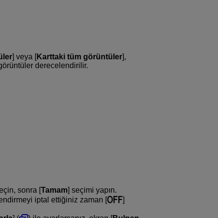
üler
] veya [
Karttaki tüm görüntüler
],
örüntüler derecelendirilir.
çin, sonra [
Tamam
] seçimi yapın.
ndirmeyi iptal ettiğiniz zaman [
]