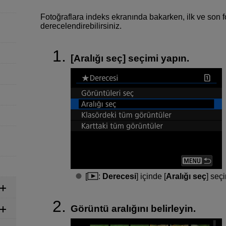
Fotoğraflara indeks ekranında bakarken, ilk ve son fo
derecelendirebilirsiniz.
[
Aralığı seç
] seçimi yapın.
[
:
Derecesi
] içinde [
Aralığı seç
] seç
Görüntü aralığını belirleyin.