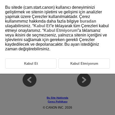
Bu sitede (cam.start.canon) kullanıcı deneyiminizi
geliştirmek ve sitenin işletimi ve gelişimi için analizler
yapmak üzere Çerezler kullanılmaktadır. Çerez
kullanımımız hakkında daha fazla bilgiye
buradan
D180-051
ulaşabilirsiniz. “
Kabul Et
”e tıklayarak tüm Çerezleri kabul
etmeyi onaylarsınız. “
Kabul Etmiyorum
”a tıklarsanız
Çekim ve Kayıt
veya ikisini de seçmezseniz, yalnızca sitenin içeriğini ve
işlevlerini sağlamak için gereken gerekli Çerezler
kaydedilecek ve depolanacaktır. Bu ayarı istediğiniz
Bu bölümde çekim ve kayıt işlemi anlatılmakta ve [
] sekmesindeki
zaman değiştirebilirsiniz.
menü ayarları tanıtılmaktadır.
Fotoğraf Çekimi
Video Kaydı
Kabul Et
Kabul Etmiyorum
Bu Site Hakkında
Çerez Politikası
© CANON INC. 2026