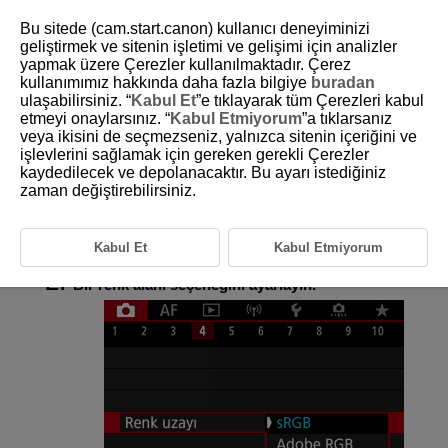
Bu sitede (cam.start.canon) kullanıcı deneyiminizi
geliştirmek ve sitenin işletimi ve gelişimi için analizler
yapmak üzere Çerezler kullanılmaktadır. Çerez
kullanımımız hakkında daha fazla bilgiye
buradan
D180-071
ulaşabilirsiniz. “
Kabul Et
”e tıklayarak tüm Çerezleri kabul
etmeyi onaylarsınız. “
Kabul Etmiyorum
”a tıklarsanız
Renk Alanı
veya ikisini de seçmezseniz, yalnızca sitenin içeriğini ve
işlevlerini sağlamak için gereken gerekli Çerezler
kaydedilecek ve depolanacaktır. Bu ayarı istediğiniz
Yeniden üretilebilir renk aralığına, “renk alanı” denir. Normal çekimde
sRGB kullanmanız önerilir.
zaman değiştirebilirsiniz.
Temel Alan modlarında, otomatik olarak [
sRGB
] seçeneği ayarlanır.
Kabul Et
Kabul Etmiyorum
[
:
Renk uzayı
] seçimi yapın.
Bir renk alanı seçeneğini ayarlayın.