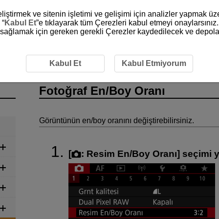
liştirmek ve sitenin işletimi ve gelişimi için analizler yapmak ü
 “
Kabul Et
”e tıklayarak tüm Çerezleri kabul etmeyi onaylarsınız.
ni sağlamak için gereken gerekli Çerezler kaydedilecek ve depola
f Çekimi
Fotoğraf En/Boy Oranı
Kabul Et
Kabul Etmiyorum
Fotoğraf En/Boy Oranı
Görüntünün en/boy oranını değiştirebilirsiniz.
[
:
Resim En/Boy Oranı
] seçimi 