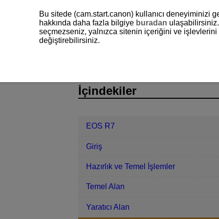
Bu sitede (cam.start.canon) kullanıcı deneyiminizi ge
hakkında daha fazla bilgiye
buradan
ulaşabilirsiniz.
seçmezseniz, yalnızca sitenin içeriğini ve işlevleri
değiştirebilirsiniz.
EOS R7
Çekim ve Kayıt
Fotoğra
D180-056
İçindekiler
EOS R7
Giriş
Hazırlık ve Temel İşlemler
Temel Alan
Yaratıcı Alan