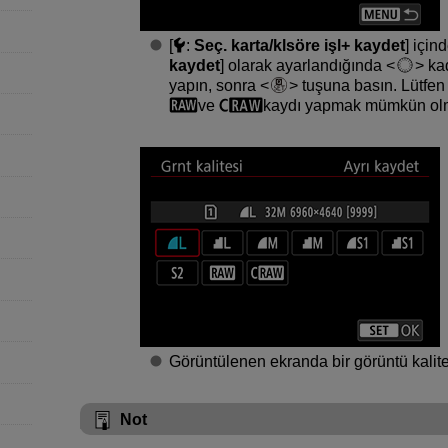
[
:
Seç. karta/klsöre işl+ kaydet
] içind
kaydet
] olarak ayarlandığında
kad
yapın, sonra
tuşuna basın. Lütfen 
ve
kaydı yapmak mümkün ol
Görüntülenen ekranda bir görüntü kalit
Not