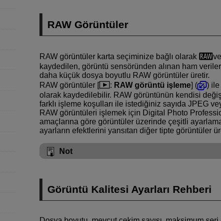
RAW Görüntüler
RAW görüntüler karta seçiminize bağlı olarak
v
kaydedilen, görüntü sensöründen alınan ham veriler
daha küçük dosya boyutlu RAW görüntüler üretir.
RAW görüntüler [
:
RAW görüntü işleme
] (
) il
olarak kaydedilebilir. RAW görüntünün kendisi de
farklı işleme koşulları ile istediğiniz sayıda JPEG v
RAW görüntüleri işlemek için Digital Photo Professio
amaçlarına göre görüntüler üzerinde çeşitli ayarlam
ayarların efektlerini yansıtan diğer tipte görüntüler ür
Not
Görüntü Kalitesi Ayarları Rehberi
Dosya boyutu, mevcut çekim sayısı, maksimum seri çek