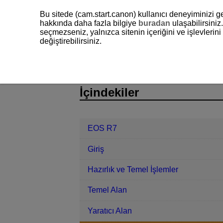
Bu sitede (cam.start.canon) kullanıcı deneyiminizi ge
hakkında daha fazla bilgiye
buradan
ulaşabilirsiniz.
seçmezseniz, yalnızca sitenin içeriğini ve işlevleri
değiştirebilirsiniz.
EOS R7
Çekim ve Kayıt
Fotoğra
D180-054
İçindekiler
EOS R7
Giriş
Hazırlık ve Temel İşlemler
Temel Alan
Yaratıcı Alan