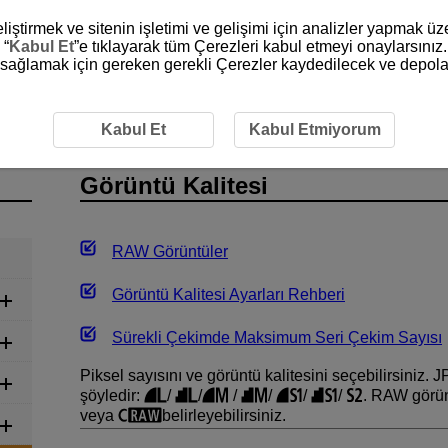
liştirmek ve sitenin işletimi ve gelişimi için analizler yapmak ü
 “
Kabul Et
”e tıklayarak tüm Çerezleri kabul etmeyi onaylarsınız.
ni sağlamak için gereken gerekli Çerezler kaydedilecek ve depola
f Çekimi
Görüntü Kalitesi
Kabul Et
Kabul Etmiyorum
Görüntü Kalitesi
RAW Görüntüler
Görüntü Kalitesi Ayarları Rehberi
Sürekli Çekimde Maksimum Seri Çekim Sayısı
Piksel sayısını ve görüntü kalitesini seçebilirsiniz.
şöyledir:
/
/
/
/
/
/
. RAW görünt
veya
belirleyebilirsiniz.