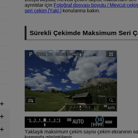
ayrıntılar için
Fotoğraf dosyası boyutu / Mevcut çekim
seri çekim [Yakl.]
konularına bakın.
Sürekli Çekimde Maksimum Seri Ç
Yaklaşık maksimum çekim sayısı çekim ekranının sol
kısmında görüntülenir.