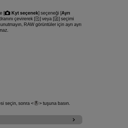
e [
Kyt seçenek
] seçeneği [
Ayrı
ranını çevirerek [
] veya [
] seçimi
unutmayın, RAW görüntüler için ayrı ayrı
maz.
esi seçin, sonra
tuşuna basın.