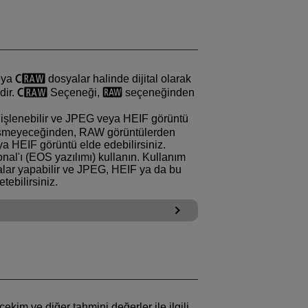
eya
dosyalar halinde dijital olarak
dir.
Seçeneği,
seçeneğinden
e işlenebilir ve JPEG veya HEIF görüntü
ğişmeyeceğinden, RAW görüntülerden
eya HEIF görüntü elde edebilirsiniz.
nal'ı (EOS yazılımı) kullanın. Kullanım
alar yapabilir ve JPEG, HEIF ya da bu
etebilirsiniz.
im ve diğer tahmini değerler ile ilgili