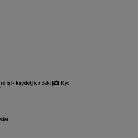
re işl+ kaydet
] içindeki [
Kyt
.
ydet