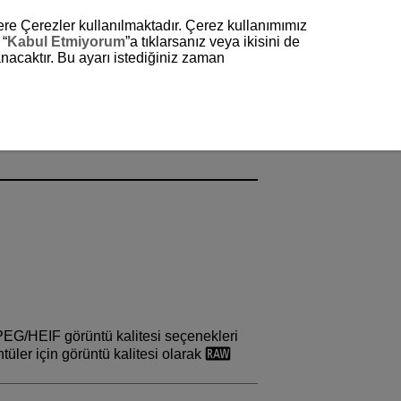
zere Çerezler kullanılmaktadır. Çerez kullanımımız
 “
Kabul Etmiyorum
”a tıklarsanız veya ikisini de
nacaktır. Bu ayarı istediğiniz zaman
 JPEG/HEIF görüntü kalitesi seçenekleri
üler için görüntü kalitesi olarak