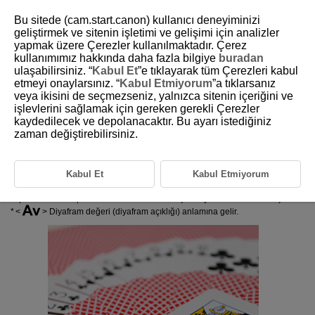
Bu sitede (cam.start.canon) kullanıcı deneyiminizi
geliştirmek ve sitenin işletimi ve gelişimi için analizler
yapmak üzere Çerezler kullanılmaktadır. Çerez
kullanımımız hakkında daha fazla bilgiye
buradan
D180-048
ulaşabilirsiniz. “
Kabul Et
”e tıklayarak tüm Çerezleri kabul
etmeyi onaylarsınız. “
Kabul Etmiyorum
”a tıklarsanız
Av: Diyafram Öncelikli AE
veya ikisini de seçmezseniz, yalnızca sitenin içeriğini ve
işlevlerini sağlamak için gereken gerekli Çerezler
kaydedilecek ve depolanacaktır. Bu ayarı istediğiniz
Alan Derinliği Önizleme
zaman değiştirebilirsiniz.
Bu modda, diyafram değerini siz ayarlarsınız ve fotoğraf makinesi konu
parlaklığına uygun standart pozu elde etmek için enstantane hızını
otomatik olarak belirler. Yüksek bir f/değeri (dar diyafram açıklığı),
Kabul Et
Kabul Etmiyorum
önplanın ve arkaplanın kullanılabilir odak içinde yer almasını
kolaylaştırır. Diğer yandan, düşük bir f/değeri (geniş diyafram açıklığı),
önplanın ve arkaplanın kullanılabilir odak içinde yer almasını zorlaştırır.
Diyafram değeri (diyafram açıklığı) anlamına gelir.