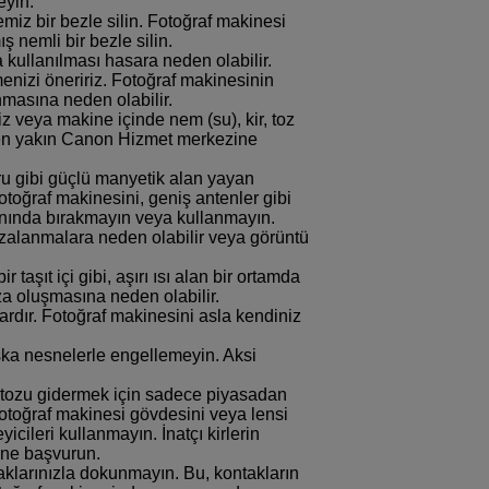
eyin.
miz bir bezle silin. Fotoğraf makinesi
ış nemli bir bezle silin.
 kullanılması hasara neden olabilir.
enizi öneririz. Fotoğraf makinesinin
anmasına neden olabilir.
z veya makine içinde nem (su), kir, toz
en yakın Canon Hizmet merkezine
ru gibi güçlü manyetik alan yayan
otoğraf makinesini, geniş antenler gibi
ınında bırakmayın veya kullanmayın.
ızalanmalara neden olabilir veya görüntü
taşıt içi gibi, aşırı ısı alan bir ortamda
za oluşmasına neden olabilir.
rdır. Fotoğraf makinesini asla kendiniz
ka nesnelerle engellemeyin. Aksi
n tozu gidermek için sadece piyasadan
 Fotoğraf makinesi gövdesini veya lensi
icileri kullanmayın. İnatçı kirlerin
’ne başvurun.
aklarınızla dokunmayın. Bu, kontakların