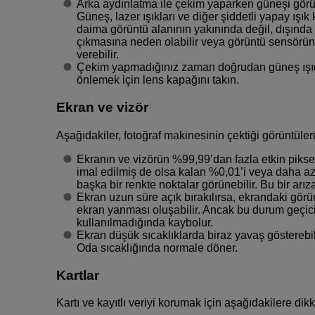
Arka aydınlatma ile çekim yaparken güneşi görüş
Güneş, lazer ışıkları ve diğer şiddetli yapay ışık
daima görüntü alanının yakınında değil, dışında
çıkmasına neden olabilir veya görüntü sensörüne
verebilir.
Çekim yapmadığınız zaman doğrudan güneş ışığın
önlemek için lens kapağını takın.
Ekran ve vizör
Aşağıdakiler, fotoğraf makinesinin çektiği görüntüler
Ekranın ve vizörün %99,99’dan fazla etkin piksell
imal edilmiş de olsa kalan %0,01’i veya daha azı 
başka bir renkte noktalar görünebilir. Bu bir arıza
Ekran uzun süre açık bırakılırsa, ekrandaki görün
ekran yanması oluşabilir. Ancak bu durum geçici
kullanılmadığında kaybolur.
Ekran düşük sıcaklıklarda biraz yavaş gösterebili
Oda sıcaklığında normale döner.
Kartlar
Kartı ve kayıtlı veriyi korumak için aşağıdakilere dikk