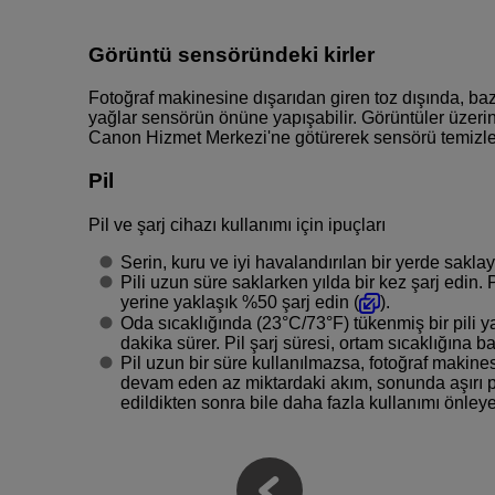
Görüntü sensöründeki kirler
Fotoğraf makinesine dışarıdan giren toz dışında, ba
yağlar sensörün önüne yapışabilir. Görüntüler üzeri
Canon Hizmet Merkezi'ne götürerek sensörü temizle
Pil
Pil ve şarj cihazı kullanımı için ipuçları
Serin, kuru ve iyi havalandırılan bir yerde saklay
Pili uzun süre saklarken yılda bir kez şarj edin. 
yerine yaklaşık %50 şarj edin (
).
Oda sıcaklığında (23°C/73°F) tükenmiş bir pili 
dakika sürer. Pil şarj süresi, ortam sıcaklığına b
Pil uzun bir süre kullanılmazsa, fotoğraf makine
devam eden az miktardaki akım, sonunda aşırı pil
edildikten sonra bile daha fazla kullanımı önleyeb