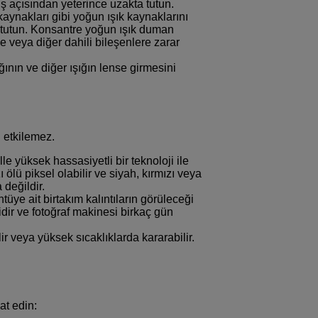
 açısından yeterince uzakta tutun.
 kaynakları gibi yoğun ışık kaynaklarını
 tutun. Konsantre yoğun ışık duman
 veya diğer dahili bileşenlere zarar
ın ve diğer ışığın lense girmesini
i etkilemez.
e yüksek hassasiyetli bir teknoloji ile
ölü piksel olabilir ve siyah, kırmızı veya
 değildir.
tüye ait birtakım kalıntıların görüleceği
dir ve fotoğraf makinesi birkaç gün
r veya yüksek sıcaklıklarda kararabilir.
at edin: