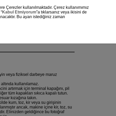
zere Çerezler kullanılmaktadır. Çerez kullanımımız
 “
Kabul Etmiyorum
”a tıklarsanız veya ikisini de
nacaktır. Bu ayarı istediğiniz zaman
eyin veya fiziksel darbeye maruz
 altında kullanılamaz.
cini artırmak için terminal kapağını, pil
ğer tüm kapakları sıkıca kapalı tutun.
esuar kızağına takın.
lde kum, toz, kir veya su girişinin
lanmıştır ancak, makine içine kir, toz, su
dir. Elinizden geldiğince bu fotoğraf