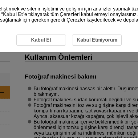
liştirmek ve sitenin işletimi ve gelişimi için analizler yapmak ü
 “
Kabul Et
”e tıklayarak tüm Çerezleri kabul etmeyi onaylarsınız.
ni sağlamak için gereken gerekli Çerezler kaydedilecek ve depola
ri
Kabul Et
Kabul Etmiyorum
Kullanım Önlemleri
Fotoğraf makinesi bakımı
Bu fotoğraf makinesi hassas bir alettir. Düşürm
bırakmayın.
Fotoğraf makinesi sudan korumalı değildir ve su
Fotoğraf makinesini toz ve su girişine karşı diren
kompartıman kapağını, kart yuvası kapağını ve di
Ayrıca, aksesuar kızağı kapağını, çok işlevli aks
Bu fotoğraf makinesi içeriye beklenmedik bir şeki
önlenmesi için toz/su girişine karşı dirençli tasar
veya tuz girişinin sıfıra indirilmesi mümkün değil