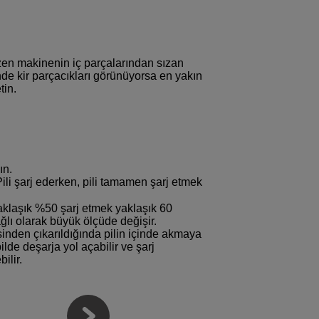
zen makinenin iç parçalarından sızan
nde kir parçacıkları görünüyorsa en yakın
tin.
ın.
Pili şarj ederken, pili tamamen şarj etmek
yaklaşık %50 şarj etmek yaklaşık 60
ağlı olarak büyük ölçüde değişir.
sinden çıkarıldığında pilin içinde akmaya
de deşarja yol açabilir ve şarj
ilir.