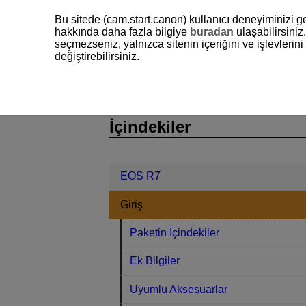
Bu sitede (cam.start.canon) kullanıcı deneyiminizi ge
hakkında daha fazla bilgiye
buradan
ulaşabilirsiniz.
seçmezseniz, yalnızca sitenin içeriğini ve işlevleri
değiştirebilirsiniz.
EOS R7
Giriş
Kullanım Önlemle
D180-010
İçindekiler
EOS R7
Giriş
Paketin İçindekiler
Ek Bilgiler
Uyumlu Aksesuarlar