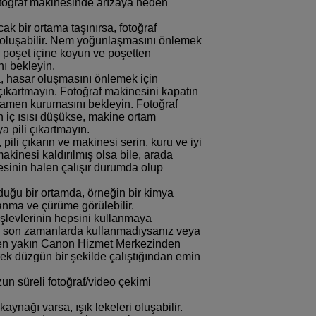
otoğraf makinesinde arızaya neden
k bir ortama taşınırsa, fotoğraf
oluşabilir. Nem yoğunlaşmasını önlemek
k poşet içine koyun ve poşetten
ı bekleyin.
 hasar oluşmasını önlemek için
 çıkartmayın. Fotoğraf makinesini kapatın
men kurumasını bekleyin. Fotoğraf
iç ısısı düşükse, makine ortam
a pili çıkartmayın.
ili çıkarın ve makinesi serin, kuru ve iyi
kinesi kaldırılmış olsa bile, arada
sinin halen çalışır durumda olup
uğu bir ortamda, örneğin bir kimya
anma ve çürüme görülebilir.
işlevlerinin hepsini kullanmaya
i son zamanlarda kullanmadıysanız veya
i en yakın Canon Hizmet Merkezinden
rek düzgün bir şekilde çalıştığından emin
un süreli fotoğraf/video çekimi
aynağı varsa, ışık lekeleri oluşabilir.