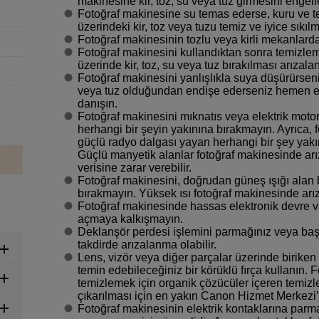
makinesine kir, toz, su veya tuz girmesini engell
Fotoğraf makinesine su temas ederse, kuru ve te
üzerindeki kir, toz veya tuzu temiz ve iyice sıkılm
Fotoğraf makinesinin tozlu veya kirli mekanlarda
Fotoğraf makinesini kullandıktan sonra temizlem
üzerinde kir, toz, su veya tuz bırakılması arızal
Fotoğraf makinesini yanlışlıkla suya düşürürseni
veya tuz olduğundan endişe ederseniz hemen 
danışın.
Fotoğraf makinesini mıknatıs veya elektrik moto
herhangi bir şeyin yakınına bırakmayın. Ayrıca, f
güçlü radyo dalgası yayan herhangi bir şey yak
Güçlü manyetik alanlar fotoğraf makinesinde ar
verisine zarar verebilir.
Fotoğraf makinesini, doğrudan güneş ışığı alan bir 
bırakmayın. Yüksek ısı fotoğraf makinesinde arı
Fotoğraf makinesinde hassas elektronik devre va
açmaya kalkışmayın.
Deklanşör perdesi işlemini parmağınız veya baş
takdirde arızalanma olabilir.
Lens, vizör veya diğer parçalar üzerinde birike
temin edebileceğiniz bir körüklü fırça kullanın.
temizlemek için organik çözücüler içeren temizley
çıkarılması için en yakın Canon Hizmet Merkezi
Fotoğraf makinesinin elektrik kontaklarına parm