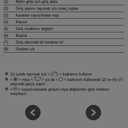
(1)
Metin girişi için giriş alanı
(2)
Giriş alanını taşımak için imleç tuşları
(3)
Karakter sayısı/kalan sayı
(4)
Klavye
(5)
Giriş modlarını değiştir
(6)
Boşluk
(7)
Giriş alanında bir karakter sil
(8)
Girişten çık
(1) içinde taşımak için
kadranını kullanın.
veya
ya da
kadranını kullanarak (2) ve (4)–(7)
arasında geçiş yapın.
tuşuna basarak girişini veya değiştirilen giriş modunu
onaylayın.