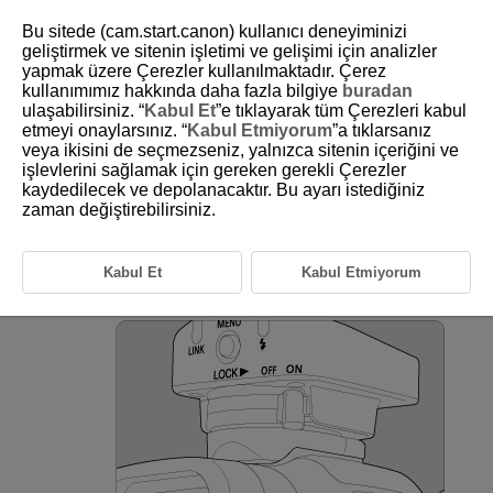
Bu sitede (cam.start.canon) kullanıcı deneyiminizi
geliştirmek ve sitenin işletimi ve gelişimi için analizler
yapmak üzere Çerezler kullanılmaktadır. Çerez
kullanımımız hakkında daha fazla bilgiye
buradan
D151-010
ulaşabilirsiniz. “
Kabul Et
”e tıklayarak tüm Çerezleri kabul
etmeyi onaylarsınız. “
Kabul Etmiyorum
”a tıklarsanız
Accessing the Camera Menu for
veya ikisini de seçmezseniz, yalnızca sitenin içeriğini ve
the Transmitter
işlevlerini sağlamak için gereken gerekli Çerezler
kaydedilecek ve depolanacaktır. Bu ayarı istediğiniz
zaman değiştirebilirsiniz.
Auto Power Off
Kabul Et
Kabul Etmiyorum
With the transmitter attached (
), set the power to
(
).