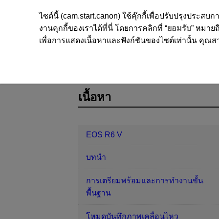
ไซต์นี้ (cam.start.canon) ใช้คุ๊กกี้เพื่อปรับปรุงปร
งานคุกกี้ของเราได้
ที่นี่
โดยการคลิกที่ “
ยอมรับ
” หมายถึ
เพื่อการแสดงเนื้อหาและฟังก์ชันของไซต์เท่านั้น คุณสาม
EOS R6 V
ฟังก์ชั่นการสื่อสาร
กา
D388-179
เนื้อหา
EOS R6 V
บทนำ
การเตรียมพร้อมและการทำงานขั้น
พื้นฐาน
โหมดบันทึกภาพเคลื่อนไหว