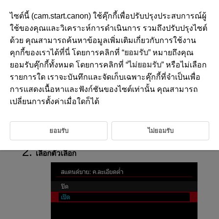
ไซต์นี้ (cam.start.canon) ใช้คุ๊กกี้เพื่อปรับปรุงประสบการณ์ผู้
ใช้ของคุณและวิเคราะห์การดำเนินการ รวมถึงปรับปรุงไซต์
ด้วย คุณสามารถค้นหาข้อมูลเพิ่มเติมเกี่ยวกับการใช้งาน
D388-119
คุกกี้ของเราได้
ที่นี่
โดยการคลิกที่ “
ยอมรับ
” หมายถึงคุณ
สแตนด์บาย: ความละเอียดต่ำ
ยอมรับคุ๊กกี้ทั้งหมด โดยการคลิกที่ “
ไม่ยอมรับ
” หรือไม่เลือก
รายการใด เราจะบันทึกและจัดเก็บเฉพาะคุ๊กกี้ที่จำเป็นเพื่อ
การแสดงเนื้อหาและฟังก์ชันของไซต์เท่านั้น คุณสามารถ
ตั้งค่าเป็น [
เปิด
] เพื่อประหยัดพลังงานแบตเตอรี่และควบคุมการเพิ่มขึ้นของ
อุณหภูมิกล้องระหว่างสแตนด์บาย
เปลี่ยนการตั้งค่าเมื่อใดก็ได้
ด้วยเหตุนี้ คุณอาจสามารถบันทึกภาพเคลื่อนไหวในระยะเวลาที่นานขึ้นได้
ยอมรับ
ไม่ยอมรับ
เลือก [
:
สแตนด์บาย: ค.ละเอียดต่ำ
] (
)
เลือกตัวเลือก