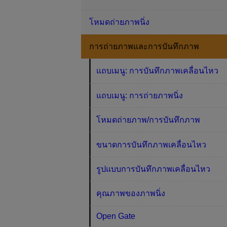
โหมดถ่ายภาพนิ่ง
การถ่ายภาพและการบันทึกภาพ
แถบเมนู: การบันทึกภาพเคลื่อนไหว
แถบเมนู: การถ่ายภาพนิ่ง
โหมดถ่ายภาพ/การบันทึกภาพ
ขนาดการบันทึกภาพเคลื่อนไหว
รูปแบบการบันทึกภาพเคลื่อนไหว
คุณภาพของภาพนิ่ง
Open Gate