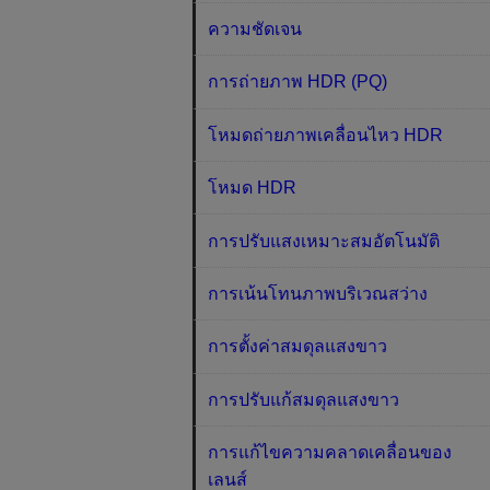
ความชัดเจน
การถ่ายภาพ HDR (PQ)
โหมดถ่ายภาพเคลื่อนไหว HDR
โหมด HDR
การปรับแสงเหมาะสมอัตโนมัติ
การเน้นโทนภาพบริเวณสว่าง
การตั้งค่าสมดุลแสงขาว
การปรับแก้สมดุลแสงขาว
การแก้ไขความคลาดเคลื่อนของ
เลนส์