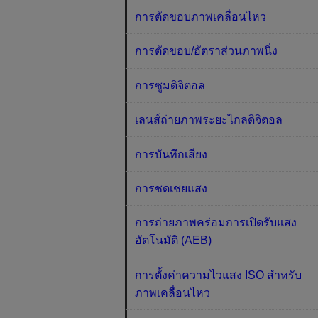
การตัดขอบภาพเคลื่อนไหว
การตัดขอบ/อัตราส่วนภาพนิ่ง
การซูมดิจิตอล
เลนส์ถ่ายภาพระยะไกลดิจิตอล
การบันทึกเสียง
การชดเชยแสง
การถ่ายภาพคร่อมการเปิดรับแสง
อัตโนมัติ (AEB)
การตั้งค่าความไวแสง ISO สำหรับ
ภาพเคลื่อนไหว