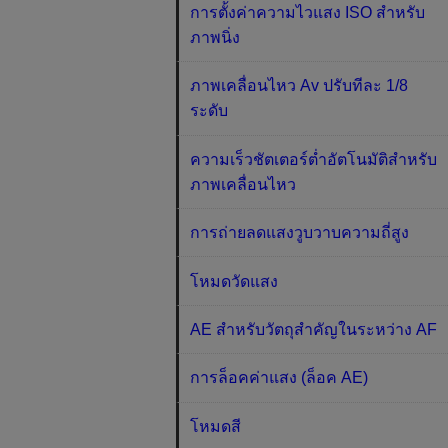
การตั้งค่าความไวแสง ISO สำหรับ
ภาพนิ่ง
ภาพเคลื่อนไหว Av ปรับทีละ 1/8
ระดับ
ความเร็วชัตเตอร์ต่ำอัตโนมัติสำหรับ
ภาพเคลื่อนไหว
การถ่ายลดแสงวูบวาบความถี่สูง
โหมดวัดแสง
AE สำหรับวัตถุสำคัญในระหว่าง AF
การล็อคค่าแสง (ล็อค AE)
โหมดสี