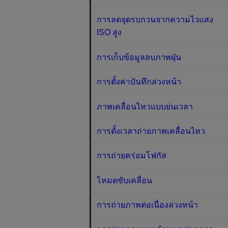
การลดจุดรบกวนจากความไวแสง
ISO สูง
การเก็บข้อมูลลบภาพฝุ่น
การตั้งค่าบันทึกล่วงหน้า
ภาพเคลื่อนไหวแบบย่นเวลา
การตั้งเวลาถ่ายภาพเคลื่อนไหว
การถ่ายคร่อมโฟกัส
โหมดขับเคลื่อน
การถ่ายภาพต่อเนื่องล่วงหน้า