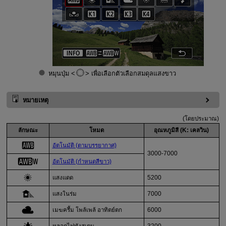
หมุนปุ่ม
เพื่อเลือกตัวเลือกสมดุลแสงขาว
หมายเหตุ
(โดยประมาณ)
ลักษณะ
โหมด
อุณหภูมิสี (K: เคลวิน)
อัตโนมัติ (ตามบรรยากาศ)
3000-7000
อัตโนมัติ (กำหนดสีขาว)
แสงแดด
5200
แสงในร่ม
7000
เมฆครึ้ม
โพล้เพล้ อาทิตย์ตก
6000