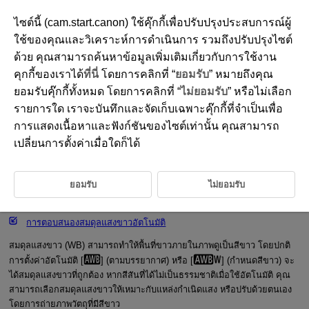
ไซต์นี้ (cam.start.canon) ใช้คุ๊กกี้เพื่อปรับปรุงประสบการณ์ผู้
ใช้ของคุณและวิเคราะห์การดำเนินการ รวมถึงปรับปรุงไซต์
ด้วย คุณสามารถค้นหาข้อมูลเพิ่มเติมเกี่ยวกับการใช้งาน
D388-086
คุกกี้ของเราได้
ที่นี่
โดยการคลิกที่ “
ยอมรับ
” หมายถึงคุณ
การตั้งค่าสมดุลแสงขาว
ยอมรับคุ๊กกี้ทั้งหมด โดยการคลิกที่ “
ไม่ยอมรับ
” หรือไม่เลือก
รายการใด เราจะบันทึกและจัดเก็บเฉพาะคุ๊กกี้ที่จำเป็นเพื่อ
การแสดงเนื้อหาและฟังก์ชันของไซต์เท่านั้น คุณสามารถ
[
] สมดุลแสงขาวอัตโนมัติ
เปลี่ยนการตั้งค่าเมื่อใดก็ได้
[
] สมดุลแสงขาวกำหนดเอง
[
] อุณหภูมิสี
ยอมรับ
ไม่ยอมรับ
ปรับสมดุลแสงขาวอย่างค่อยเป็นค่อยไป
การตอบสนองสมดุลแสงขาวอัตโนมัติ
สมดุลแสงขาว (WB) สามารถทำให้พื้นที่ขาวภายในภาพดูเป็นสีขาว โดยปกติ
การตั้งค่าอัตโนมัติ [
] (ตามบรรยากาศ) หรือ [
] (กำหนดสีขาว) จะ
ได้สมดุลแสงขาวที่ถูกต้อง หากสีสันที่ได้ไม่เป็นธรรมชาติเมื่อใช้อัตโนมัติ คุณ
สามารถเลือกสมดุลแสงขาวให้เหมาะกับแหล่งกำเนิดแสง หรือปรับด้วยตนเอง
โดยการถ่ายภาพวัตถุที่มีสีขาว