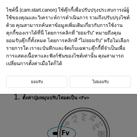
ไซต์นี้ (cam.start.canon) ใช้คุ๊กกี้เพื่อปรับปรุงประสบการณ์ผู้
ใช้ของคุณและวิเคราะห์การดำเนินการ รวมถึงปรับปรุงไซต์
ด้วย คุณสามารถค้นหาข้อมูลเพิ่มเติมเกี่ยวกับการใช้งาน
D388-050
คุกกี้ของเราได้
ที่นี่
โดยการคลิกที่ “
ยอมรับ
” หมายถึงคุณ
Fv: ระดับแสงยืดหยุ่น
ยอมรับคุ๊กกี้ทั้งหมด โดยการคลิกที่ “
ไม่ยอมรับ
” หรือไม่เลือก
รายการใด เราจะบันทึกและจัดเก็บเฉพาะคุ๊กกี้ที่จำเป็นเพื่อ
การแสดงเนื้อหาและฟังก์ชันของไซต์เท่านั้น คุณสามารถ
ช่วยให้สามารถตั้งค่าความเร็วชัตเตอร์ ค่ารูรับแสง และความไวแสง ISO ได้
โดยอัตโนมัติหรือด้วยตนเอง เทียบเท่ากับการถ่ายภาพในโหมด
P
,
Tv
,
เปลี่ยนการตั้งค่าเมื่อใดก็ได้
Av
หรือ
M
โดยไม่จำเป็นต้องสลับไปที่โหมดเหล่านี้
Fv
หมายถึง Flexible value (ค่าความยืดหยุ่น)
AE หมายถึง Auto Exposure (ระดับแสงอัตโนมัติ)
ยอมรับ
ไม่ยอมรับ
ตั้งค่าปุ่มหมุนปรับโหมดเป็น
Fv