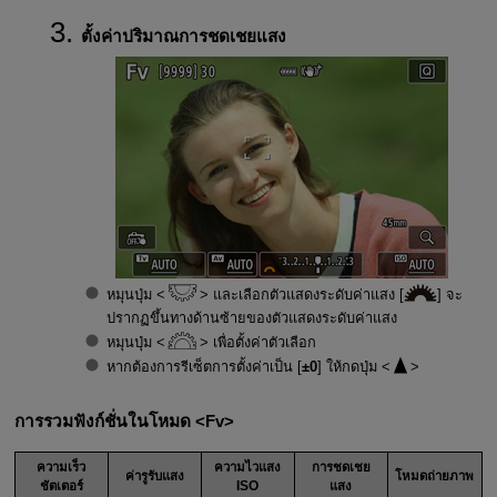
ตั้งค่าปริมาณการชดเชยแสง
หมุนปุ่ม
และเลือกตัวแสดงระดับค่าแสง [
] จะ
ปรากฏขึ้นทางด้านซ้ายของตัวแสดงระดับค่าแสง
หมุนปุ่ม
เพื่อตั้งค่าตัวเลือก
หากต้องการรีเซ็ตการตั้งค่าเป็น [
±0
] ให้กดปุ่ม
การรวมฟังก์ชั่นในโหมด
Fv
ความเร็ว
ความไวแสง
การชดเชย
ค่ารูรับแสง
โหมดถ่ายภาพ
ชัตเตอร์
ISO
แสง