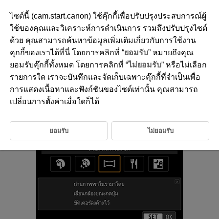
ไซต์นี้ (cam.start.canon) ใช้คุ๊กกี้เพื่อปรับปรุงประสบการณ์ผู้
ใช้ของคุณและวิเคราะห์การดำเนินการ รวมถึงปรับปรุงไซต์
ด้วย คุณสามารถค้นหาข้อมูลเพิ่มเติมเกี่ยวกับการใช้งาน
D388-047
คุกกี้ของเราได้
ที่นี่
โดยการคลิกที่ “
ยอมรับ
” หมายถึงคุณ
ถ่ายภาพพาโนรามา
ยอมรับคุ๊กกี้ทั้งหมด โดยการคลิกที่ “
ไม่ยอมรับ
” หรือไม่เลือก
รายการใด เราจะบันทึกและจัดเก็บเฉพาะคุ๊กกี้ที่จำเป็นเพื่อ
การแสดงเนื้อหาและฟังก์ชันของไซต์เท่านั้น คุณสามารถ
ใช้ [
] (
ถ่ายภาพพาโนรามา
) เพื่อถ่ายภาพพาโนรามา กล้องจะสร้างภาพพา
โนรามาจากการรวมภาพที่ถ่ายโดยการถ่ายภาพต่อเนื่องเข้าด้วยกัน เมื่อคุณ
เปลี่ยนการตั้งค่าเมื่อใดก็ได้
เลื่อนกล้องไปยังทิศทางหนึ่งในขณะที่กดปุ่มชัตเตอร์ลงจนสุด
ยอมรับ
ไม่ยอมรับ