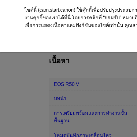
ไซต์นี้ (cam.start.canon) ใช้คุ๊กกี้เพื่อปรับปรุงปร
งานคุกกี้ของเราได้
ที่นี่
โดยการคลิกที่ “
ยอมรับ
” หมายถึ
เพื่อการแสดงเนื้อหาและฟังก์ชันของไซต์เท่านั้น คุณสาม
EOS R50 V
การตั้งค่า
การรีเซ็ต
D370-206
เนื้อหา
EOS R50 V
บทนำ
การเตรียมพร้อมและการทำงานขั้น
พื้นฐาน
โหมดบันทึกภาพเคลื่อนไหว