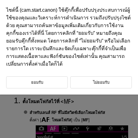
ไซต์นี้ (cam.start.canon) ใช้คุ๊กกี้เพื่อปรับปรุงประสบการณ์ผู้
ใช้ของคุณและวิเคราะห์การดำเนินการ รวมถึงปรับปรุงไซต์
ด้วย คุณสามารถค้นหาข้อมูลเพิ่มเติมเกี่ยวกับการใช้งาน
D370-126
คุกกี้ของเราได้
ที่นี่
โดยการคลิกที่ “
ยอมรับ
” หมายถึงคุณ
การโฟกัสด้วยตนเอง
ยอมรับคุ๊กกี้ทั้งหมด โดยการคลิกที่ “
ไม่ยอมรับ
” หรือไม่เลือก
รายการใด เราจะบันทึกและจัดเก็บเฉพาะคุ๊กกี้ที่จำเป็นเพื่อ
การแสดงเนื้อหาและฟังก์ชันของไซต์เท่านั้น คุณสามารถ
การตั้งค่าการเน้นสีจุดโฟกัส (เน้นเส้นขอบ)
เปลี่ยนการตั้งค่าเมื่อใดก็ได้
ตัวช่วยโฟกัส
เมื่อไม่สามารถหาจุดโฟกัสโดยใช้โฟกัสอัตโนมัติได้ คุณสามารถขยายภาพและ
ยอมรับ
ไม่ยอมรับ
โฟกัสด้วยตนเอง
ตั้งโหมดโฟกัสไว้ที่
สำหรับเลนส์ RF ที่ไม่มีสวิตช์เลือกโหมดโฟกัส
ตั้งค่า [
:
โหมดโฟกัส
] เป็น [
MF
]