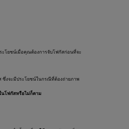
ระโยชน์เมื่อคุณต้องการจับโฟกัสก่อนที่จะ
ซึ่งจะมีประโยชน์ในกรณีที่ต้องถ่ายภาพ
่ในโฟกัสหรือไม่ก็ตาม