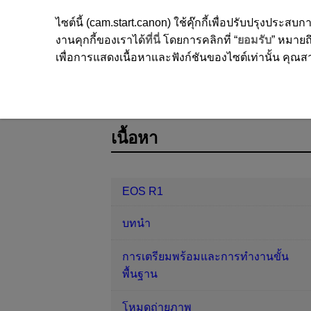
ไซต์นี้ (cam.start.canon) ใช้คุ๊กกี้เพื่อปรับปรุงปร
งานคุกกี้ของเราได้
ที่นี่
โดยการคลิกที่ “
ยอมรับ
” หมายถึ
เพื่อการแสดงเนื้อหาและฟังก์ชันของไซต์เท่านั้น คุณสาม
EOS R1
AF/ขับเคลื่อน
การปรับตั้
D310-128
เนื้อหา
EOS R1
บทนำ
การเตรียมพร้อมและการทำงานขั้น
พื้นฐาน
โหมดถ่ายภาพ