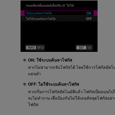
ON
:
ใช้ระบบค้นหาโฟกัส
หากไม่สามารถจับโฟกัสได้ โดยใช้การโฟกัสอัตโนมั
แม่นยำ
OFF
:
ไม่ใช้ระบบค้นหาโฟกัส
หากเริ่มการโฟกัสอัตโนมัติแล้ว โฟกัสเบี่ยงเบนไป
จะไม่ทำงาน เพื่อป้องกันไม่ให้เลนส์หลุดโฟกัสอย่า
โฟกัส