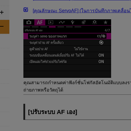
[
คุณลักษณะ ServoAF
] (ในการบันทึกภาพเคลื่อน
คุณสามารถกำหนดค่าฟังก์ชั่นโฟกัสอัตโนมัติแบบลงรา
ถ่ายภาพหรือวัตถุได้
[
ปรับระบบ AF เอง
]