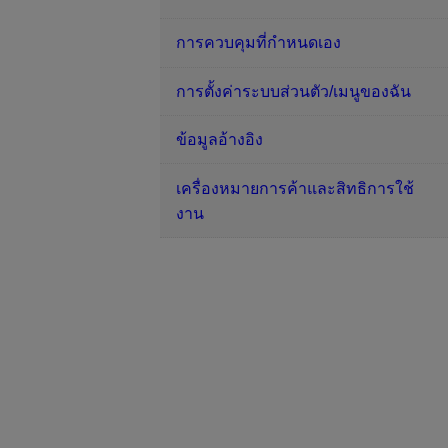
การควบคุมที่กำหนดเอง
การตั้งค่าระบบส่วนตัว/เมนูของฉัน
ข้อมูลอ้างอิง
เครื่องหมายการค้าและสิทธิการใช้
งาน