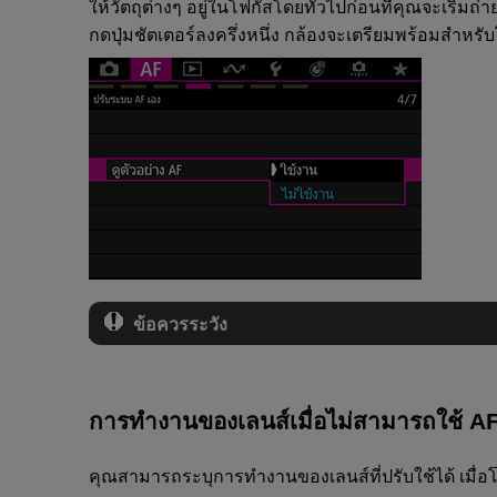
ให้วัตถุต่างๆ อยู่ในโฟกัสโดยทั่วไปก่อนที่คุณจะเริ่มถ่ายภ
กดปุ่มชัตเตอร์ลงครึ่งหนึ่ง กล้องจะเตรียมพร้อมสำหรับ
ข้อควรระวัง
การทำงานของเลนส์เมื่อไม่สามารถใช้ AF
คุณสามารถระบุการทำงานของเลนส์ที่ปรับใช้ได้ เมื่อโ