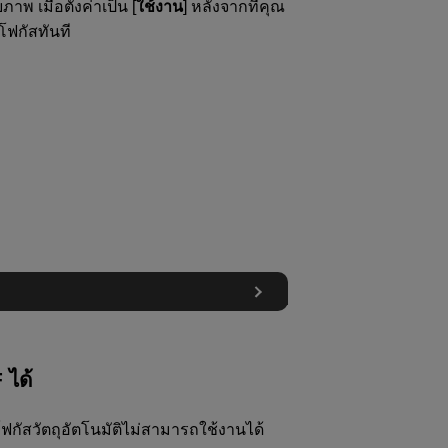
าพ เมื่อตั้งค่าเป็น [
ใช้งาน
] หลังจากที่คุณ
โฟกัสทันที
 ได้
ฟกัสวัตถุอัตโนมัติไม่สามารถใช้งานได้