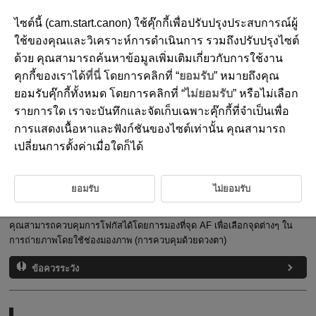
ไซต์นี้ (cam.start.canon) ใช้คุ๊กกี้เพื่อปรับปรุงประสบการณ์ผู้
ใช้ของคุณและวิเคราะห์การดำเนินการ รวมถึงปรับปรุงไซต์
ด้วย คุณสามารถค้นหาข้อมูลเพิ่มเติมเกี่ยวกับการใช้งาน
D310-024
คุกกี้ของเราได้
ที่นี่
โดยการคลิกที่ “
ยอมรับ
” หมายถึงคุณ
การใช้การควบคุมด้วยดวงตา
ยอมรับคุ๊กกี้ทั้งหมด โดยการคลิกที่ “
ไม่ยอมรับ
” หรือไม่เลือก
รายการใด เราจะบันทึกและจัดเก็บเฉพาะคุ๊กกี้ที่จำเป็นเพื่อ
การแสดงเนื้อหาและฟังก์ชันของไซต์เท่านั้น คุณสามารถ
การทำการปรับเทียบ
เปลี่ยนการตั้งค่าเมื่อใดก็ได้
การใช้การควบคุมด้วยดวงตาสำหรับ AF
การกำหนดค่าการแสดงตัวชี้
ยอมรับ
ไม่ยอมรับ
การจัดการข้อมูลการปรับเทียบ
คุณสามารถควบคุมการโฟกัสได้โดยการมองที่จุด AF เพื่อเลือกจุดต่างๆ ใน
การถ่ายภาพโดยใช้ช่องมองภาพ (การควบคุมด้วยดวงตา)
ข้อควรระวัง