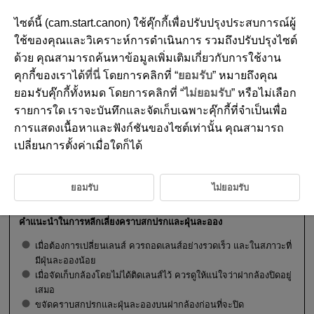
ไซต์นี้ (cam.start.canon) ใช้คุ๊กกี้เพื่อปรับปรุงประสบการณ์ผู้
ใช้ของคุณและวิเคราะห์การดำเนินการ รวมถึงปรับปรุงไซต์
ด้วย คุณสามารถค้นหาข้อมูลเพิ่มเติมเกี่ยวกับการใช้งาน
D310-020
คุกกี้ของเราได้
ที่นี่
โดยการคลิกที่ “
ยอมรับ
” หมายถึงคุณ
การติดและถอดเลนส์ RF/
RF-S
ยอมรับคุ๊กกี้ทั้งหมด โดยการคลิกที่ “
ไม่ยอมรับ
” หรือไม่เลือก
รายการใด เราจะบันทึกและจัดเก็บเฉพาะคุ๊กกี้ที่จำเป็นเพื่อ
การแสดงเนื้อหาและฟังก์ชันของไซต์เท่านั้น คุณสามารถ
การติดเลนส์
เปลี่ยนการตั้งค่าเมื่อใดก็ได้
การถอดเลนส์
ข้อควรระวัง
ยอมรับ
ไม่ยอมรับ
คำแนะนำในการหลีกเลี่ยงคราบสกปรกและฝุ่นละออง
เมื่อต้องการเปลี่ยนเลนส์ ควรถอดเลนส์อย่างรวดเร็ว และในสภาวะที่
มีฝุ่นละอองน้อย
เมื่อจัดเก็บกล้องโดยไม่ได้ติดเลนส์ไว้ ควรดูให้แน่ใจว่าฝากล้องปิดอยู่
เสมอ
ขจัดคราบสกปรกและฝุ่นละอองบนฝากล้องก่อนที่จะปิด