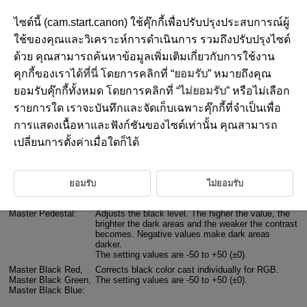
ไซต์นี้ (cam.start.canon) ใช้คุ๊กกี้เพื่อปรับปรุงประสบการณ์ผู้
ใช้ของคุณและวิเคราะห์การดำเนินการ รวมถึงปรับปรุงไซต์
3-3 Black
ด้วย คุณสามารถค้นหาข้อมูลเพิ่มเติมเกี่ยวกับการใช้งาน
คุกกี้ของเราได้
ที่นี่
โดยการคลิกที่ “
ยอมรับ
” หมายถึงคุณ
This item adjusts the black level.
ยอมรับคุ๊กกี้ทั้งหมด โดยการคลิกที่ “
ไม่ยอมรับ
” หรือไม่เลือก
รายการใด เราจะบันทึกและจัดเก็บเฉพาะคุ๊กกี้ที่จำเป็นเพื่อ
Master Pedestal
การแสดงเนื้อหาและฟังก์ชันของไซต์เท่านั้น คุณสามารถ
เปลี่ยนการตั้งค่าเมื่อใดก็ได้
Black adjusts the black level. Raising the Master Pedestal value
brightens dark areas, and lowering it muddies blacks, allowing you to
change the look of images. This is not available when Canon Log 2 or
Canon Log 3 is set.
ยอมรับ
ไม่ยอมรับ
Black item setting values and details list
Master Pedestal:
Adjusts the black level. The higher the value, the
brighter the dark areas and the weaker the contrast
becomes. Negative values make dark areas
darker.
The setting values are -50 to +50 (±0).
Master Black Red,
Corrects black color cast individually for RGB.
Master Black Green,
The setting values are -50 to +50 (±0).
Master Black Blue: