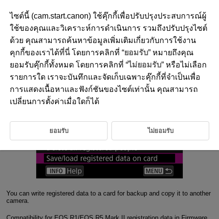
ไซต์นี้ (cam.start.canon) ใช้คุ๊กกี้เพื่อปรับปรุงประสบการณ์ผู้
ใช้ของคุณและวิเคราะห์การดำเนินการ รวมถึงปรับปรุงไซต์
3-4 Data Handling
ด้วย คุณสามารถค้นหาข้อมูลเพิ่มเติมเกี่ยวกับการใช้งาน
คุกกี้ของเราได้
ที่นี่
โดยการคลิกที่ “
ยอมรับ
” หมายถึงคุณ
Registered data can be written for backup or copied to another
ยอมรับคุ๊กกี้ทั้งหมด โดยการคลิกที่ “
ไม่ยอมรับ
” หรือไม่เลือก
camera
รายการใด เราจะบันทึกและจัดเก็บเฉพาะคุ๊กกี้ที่จำเป็นเพื่อ
การแสดงเนื้อหาและฟังก์ชันของไซต์เท่านั้น คุณสามารถ
เปลี่ยนการตั้งค่าเมื่อใดก็ได้
ยอมรับ
ไม่ยอมรับ
You can write registered data to a card for backup and copy it to another
camera.
Compatibility for EOS R1/EOS R5 Mark II registration data in Firmware