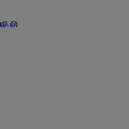
(
,
)