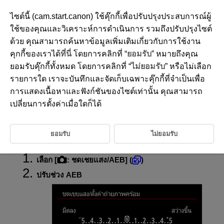
ไซต์นี้ (cam.start.canon) ใช้คุ๊กกี้เพื่อปรับปรุงประสบการณ์ผู้
ใช้ของคุณและวิเคราะห์การดำเนินการ รวมถึงปรับปรุงไซต์
ด้วย คุณสามารถค้นหาข้อมูลเพิ่มเติมเกี่ยวกับการใช้งาน
D292-054
คุกกี้ของเราได้
ที่นี่
โดยการคลิกที่ “
ยอมรับ
” หมายถึงคุณ
การถ่ายภาพ AEB
ยอมรับคุ๊กกี้ทั้งหมด โดยการคลิกที่ “
ไม่ยอมรับ
” หรือไม่เลือก
รายการใด เราจะบันทึกและจัดเก็บเฉพาะคุ๊กกี้ที่จำเป็นเพื่อ
การแสดงเนื้อหาและฟังก์ชันของไซต์เท่านั้น คุณสามารถ
ในการถ่ายภาพคร่อม กล้องจะถ่ายภาพติดต่อกันสามภาพด้วยระดับแสงที่แตก
ต่างกัน โดยการปรับความเร็วชัตเตอร์ ค่ารูรับแสง และความไวแสง ISO โดย
เปลี่ยนการตั้งค่าเมื่อใดก็ได้
อัตโนมัติ
AEB หมายถึง Auto Exposure Bracketing (การถ่ายภาพคร่อมการเปิดรับแสง
อัตโนมัติ)
ยอมรับ
ไม่ยอมรับ
เลือก [
:
ชดเชยแสง/AEB
] (
)
ปรับช่วง AEB