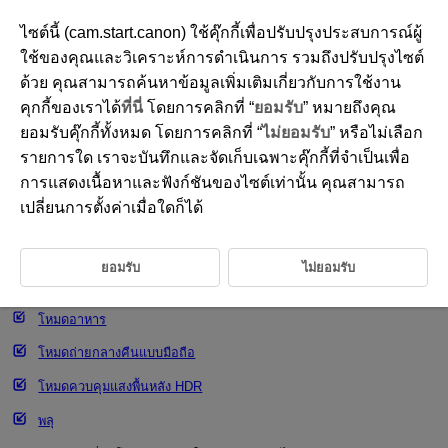
ไซต์นี้ (cam.start.canon) ใช้คุ๊กกี้เพื่อปรับปรุงประสบการณ์ผู้
ใช้ของคุณและวิเคราะห์การดำเนินการ รวมถึงปรับปรุงไซต์
ด้วย คุณสามารถค้นหาข้อมูลเพิ่มเติมเกี่ยวกับการใช้งาน
D292-031
คุกกี้ของเราได้
ที่นี่
โดยการคลิกที่ “
ยอมรับ
” หมายถึงคุณ
การถ่ายภาพนิ่ง
ยอมรับคุ๊กกี้ทั้งหมด โดยการคลิกที่ “
ไม่ยอมรับ
” หรือไม่เลือก
รายการใด เราจะบันทึกและจัดเก็บเฉพาะคุ๊กกี้ที่จำเป็นเพื่อ
การแสดงเนื้อหาและฟังก์ชันของไซต์เท่านั้น คุณสามารถ
โหมดภาพตัวเอง
เปลี่ยนการตั้งค่าเมื่อใดก็ได้
โหมดภาพบุคคล
โหมดผิวเนียน
ยอมรับ
ไม่ยอมรับ
โหมดถ่ายภาพพาโนรามา
โหมดอาหาร
โหมดถ่ายกลางคืนแบบมือถือ
โหมดควบคุมแสงพื้นหลัง HDR
พลุ