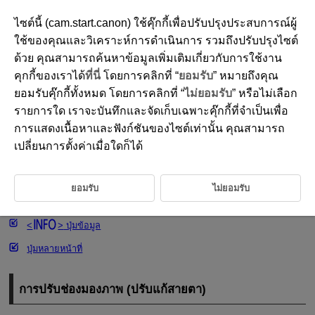
ไซต์นี้ (cam.start.canon) ใช้คุ๊กกี้เพื่อปรับปรุงประสบการณ์ผู้
ใช้ของคุณและวิเคราะห์การดำเนินการ รวมถึงปรับปรุงไซต์
ด้วย คุณสามารถค้นหาข้อมูลเพิ่มเติมเกี่ยวกับการใช้งาน
D101-019
คุกกี้ของเราได้
ที่นี่
โดยการคลิกที่ “
ยอมรับ
” หมายถึงคุณ
การทำงานขั้นพื้นฐาน
ยอมรับคุ๊กกี้ทั้งหมด โดยการคลิกที่ “
ไม่ยอมรับ
” หรือไม่เลือก
รายการใด เราจะบันทึกและจัดเก็บเฉพาะคุ๊กกี้ที่จำเป็นเพื่อ
การแสดงเนื้อหาและฟังก์ชันของไซต์เท่านั้น คุณสามารถ
การปรับช่องมองภาพ (ปรับแก้สายตา)
เปลี่ยนการตั้งค่าเมื่อใดก็ได้
การถือกล้อง
ปุ่มชัตเตอร์
ยอมรับ
ไม่ยอมรับ
ปุ่มหมุน
ปุ่มข้อมูล
ปุ่มหลายหน้าที่
การปรับช่องมองภาพ (ปรับแก้สายตา)