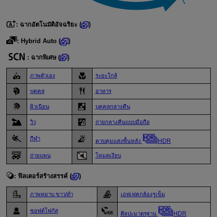
:
ฉากอัตโนมัติอัจฉริยะ
(
)
:
Hybrid Auto
(
)
:
ฉากพิเศษ
(
)
ภาพตัวเอง
ระยะใกล้
บุคคล
อาหาร
ผิวเนียน
บุคคลกลางคืน
วิว
ถ่ายกลางคืนแบบมือถือ
กีฬา
ควบคุมแสงพื้นหลัง
HDR
ถ่ายแพน
โหมดเงียบ
:
ฟิลเตอร์สร้างสรรค์
(
)
ภาพหยาบ ขาว/ดำ
เอฟเฟคกล้องรูเข็ม
ซอฟต์โฟกัส
ศิลปะมาตรฐาน
HDR