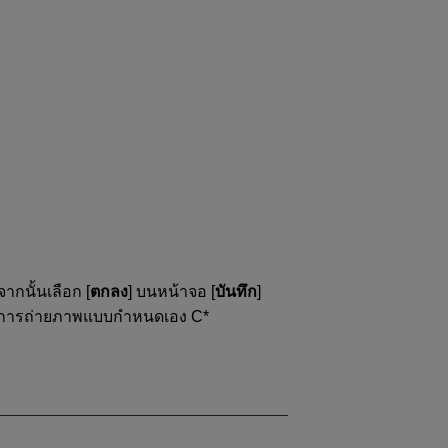
ากนั้นเลือก [
ตกลง
] บนหน้าจอ [
บันทึก
]
หมดการถ่ายภาพแบบกำหนดเอง C*