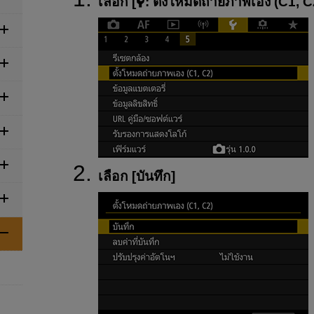
เลือก [
:
ตั้งโหมดถ่ายภาพเอง (C1, C
เลือก [
บันทึก
]