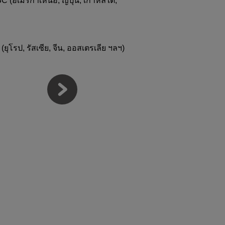
 (อเมริกาเหนือ, ญี่ปุ่น, เกาหลีใต้,
(ยุโรป, รัสเซีย, จีน, ออสเตรเลีย ฯลฯ)