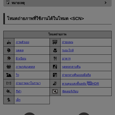
หมายเหตุ
โหมดถ่ายภาพที่ใช้งานได้ในโหมด
SCN
โหมดถ่ายภาพ
ภาพตัวเอง
ถ่ายแพน
บุคคล
ระยะใกล้
ผิวเนียน
อาหาร
ภาพกลุ่มบุคคล
บุคคลกลางคืน
วิว
ถ่ายกลางคืนแบบมือถือ
ถ่ายภาพพาโนรามา
ควบคุมแสงพื้นหลัง
HDR
กีฬา
ชัตเตอร์เงียบ
เด็ก