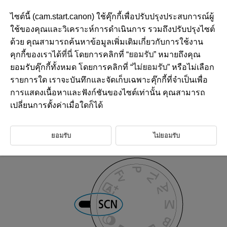
ไซต์นี้ (cam.start.canon) ใช้คุ๊กกี้เพื่อปรับปรุงประสบการณ์ผู้
ใช้ของคุณและวิเคราะห์การดำเนินการ รวมถึงปรับปรุงไซต์
ด้วย คุณสามารถค้นหาข้อมูลเพิ่มเติมเกี่ยวกับการใช้งาน
D185-027
คุกกี้ของเราได้
ที่นี่
โดยการคลิกที่ “
ยอมรับ
” หมายถึงคุณ
โหมดฉากพิเศษ
ยอมรับคุ๊กกี้ทั้งหมด โดยการคลิกที่ “
ไม่ยอมรับ
” หรือไม่เลือก
รายการใด เราจะบันทึกและจัดเก็บเฉพาะคุ๊กกี้ที่จำเป็นเพื่อ
การแสดงเนื้อหาและฟังก์ชันของไซต์เท่านั้น คุณสามารถ
กล้องจะเลือกการตั้งค่าที่เหมาะสมให้โดยอัตโนมัติ เมื่อคุณเลือกโหมดถ่ายภาพ
สำหรับวัตถุหรือฉากของคุณ
เปลี่ยนการตั้งค่าเมื่อใดก็ได้
*
หมายถึง Special Scene (ฉากพิเศษ)
ยอมรับ
ไม่ยอมรับ
ปรับปุ่มโหมดไปที่