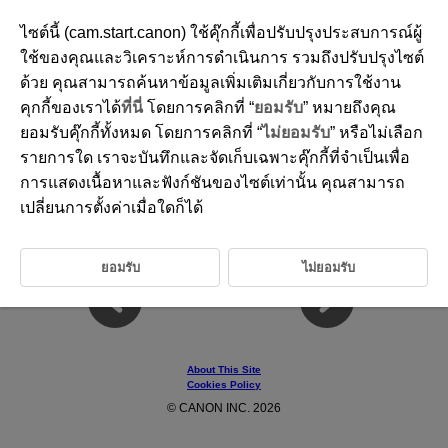
ไซต์นี้ (cam.start.canon) ใช้คุ๊กกี้เพื่อปรับปรุงประสบการณ์ผู้
ใช้ของคุณและวิเคราะห์การดำเนินการ รวมถึงปรับปรุงไซต์
ด้วย คุณสามารถค้นหาข้อมูลเพิ่มเติมเกี่ยวกับการใช้งาน
D403-018
คุกกี้ของเราได้
ที่นี่
โดยการคลิกที่ “
ยอมรับ
” หมายถึงคุณ
Trademarks and Licensing
ยอมรับคุ๊กกี้ทั้งหมด โดยการคลิกที่ “
ไม่ยอมรับ
” หรือไม่เลือก
รายการใด เราจะบันทึกและจัดเก็บเฉพาะคุ๊กกี้ที่จำเป็นเพื่อ
®
The Bluetooth
word mark and logos are registered trademarks
การแสดงเนื้อหาและฟังก์ชันของไซต์เท่านั้น คุณสามารถ
owned by Bluetooth SIG, Inc. and any use of such marks by Canon
Inc. is under license. Other trademarks and trade names are those
เปลี่ยนการตั้งค่าเมื่อใดก็ได้
of their respective owners.
All other trademarks are the property of their respective owners.
ยอมรับ
ไม่ยอมรับ
About This Site
Cookies Policy
© CANON INC. 2026