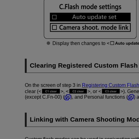
Display then changes to
Clearing Registered Custom Flas
On the screen of step 3 in
Registering Custom Flas
clear (
,
, or
). Gene
(except C.Fn-00) (
), and Personal functions (
) 
Linking with Camera Shooting Mo