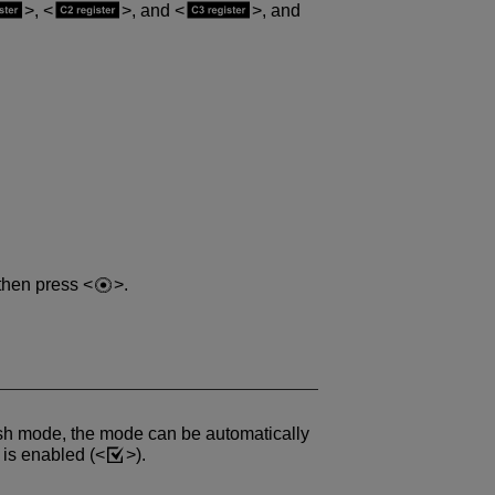
,
, and
, and
 then press
.
ash mode, the mode can be automatically
 is enabled (
).