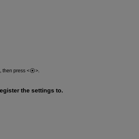
, then press
.
ister the settings to.