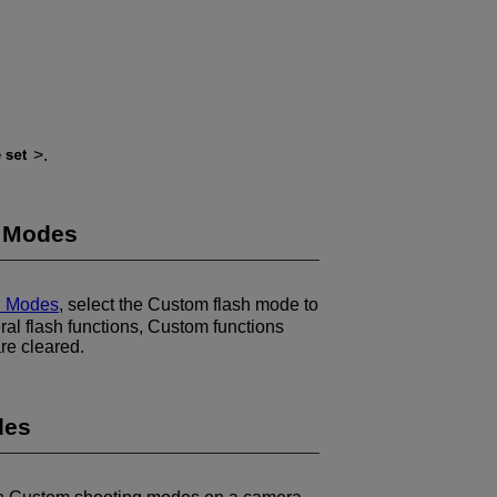
.
h Modes
h Modes
, select the Custom flash mode to
ral flash functions, Custom functions
are cleared.
des