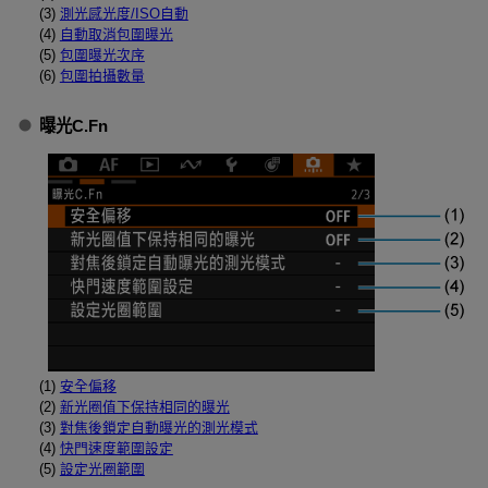
(3)
測光感光度/ISO自動
(4)
自動取消包圍曝光
(5)
包圍曝光次序
(6)
包圍拍攝數量
曝光C.Fn
(1)
安全偏移
(2)
新光圈值下保持相同的曝光
(3)
對焦後鎖定自動曝光的測光模式
(4)
快門速度範圍設定
(5)
設定光圈範圍