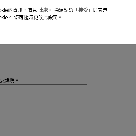
okie的資訊，請見
此處
。 通過點選「
接受
」即表示
ie。 您可隨時更改此設定。
要說明。