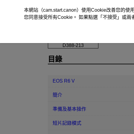
本網站（cam.start.canon）使用Cookie
您同意接受所有Cookie。 如果點選「
不接受
」或兩
EOS R6 V
設定
功能指南
D388-213
目錄
EOS R6 V
簡介
準備及基本操作
短片記錄模式