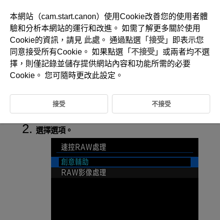
本網站（cam.start.canon）使用Cookie改善您的使用者體
驗和分析本網站的運行和改進。 如需了解更多關於使用
Cookie的資訊，請見
此處
。 通過點選「
接受
」即表示您
D388-161
同意接受所有Cookie。 如果點選「
不接受
」或兩者均不選
速控RAW處理
擇，則僅記錄並儲存提供網站內容和功能所需的必要
Cookie。 您可隨時更改此設定。
可選擇從速控畫面執行的RAW影像處理的類型。
接受
不接受
選擇[
:
速控RAW處理
](
)。
選擇選項。