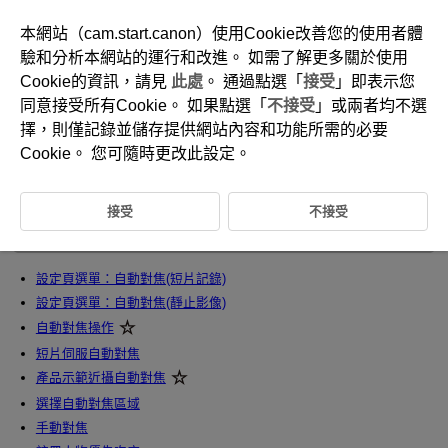
本網站（cam.start.canon）使用Cookie改善您的使用者體
驗和分析本網站的運行和改進。 如需了解更多關於使用
Cookie的資訊，請見
此處
。 通過點選「
接受
」即表示您
D388-127
同意接受所有Cookie。 如果點選「
不接受
」或兩者均不選
自動對焦/驅動
擇，則僅記錄並儲存提供網站內容和功能所需的必要
Cookie。 您可隨時更改此設定。
本章介紹自動對焦操作和驅動模式以及自動對焦[
]設定頁上的選單設
定。
接受
不接受
注意事項
設定頁選單：自動對焦(短片記錄)
設定頁選單：自動對焦(靜止影像)
自動對焦操作
短片伺服自動對焦
產品示範近攝自動對焦
選擇自動對焦區域
手動對焦