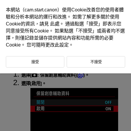
本網站（cam.start.canon）使用Cookie改善您的使用者體
驗和分析本網站的運行和改進。 如需了解更多關於使用
Cookie的資訊，請見
此處
。 通過點選「
接受
」即表示您
D388-124
同意接受所有Cookie。 如果點選「
不接受
」或兩者均不選
保留創意輔助資料
擇，則僅記錄並儲存提供網站內容和功能所需的必要
Cookie。 您可隨時更改此設定。
透過儲存
模式下使用的創意輔助設定，您可以在後續拍攝過程中跳
過再次選擇效果的步驟。
接受
不接受
選擇[
:
保留創意輔助資料
](
)。
選擇[
啟用
]。