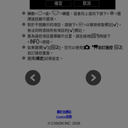
轉動
或
轉盤，或者向上或向下按下
選
擇速控顯示選項。
對於不想顯示的項目，請按下
以移除核取標記[
]。
無法同時清除所有項目的[
]標記。
要為速控項目選擇顯示位置，請在檢視[
]時按下
按鈕。
如果選擇[
]([
])，您可以使用[
:
自訂速控
]
自訂速控畫面。
選擇[
確定
]註冊設定。
關於本網站
Cookie政策
© CANON INC. 2026