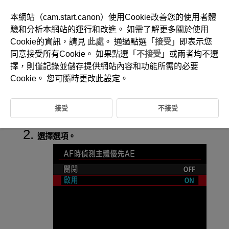
本網站（cam.start.canon）使用Cookie改善您的使用者體
驗和分析本網站的運行和改進。 如需了解更多關於使用
Cookie的資訊，請見
此處
。 通過點選「
接受
」即表示您
D388-077
同意接受所有Cookie。 如果點選「
不接受
」或兩者均不選
自動對焦期間優先主體自動曝光
擇，則僅記錄並儲存提供網站內容和功能所需的必要
Cookie。 您可隨時更改此設定。
根據[
:
要偵測的主體
]設定對偵測到的主體執行測光。
接受
不接受
選擇[
:
AF時偵測主體優先AE
](
、
)。
選擇選項。