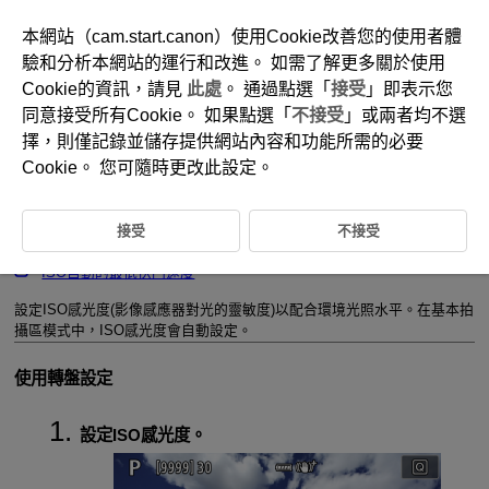
本網站（cam.start.canon）使用Cookie改善您的使用者體
驗和分析本網站的運行和改進。 如需了解更多關於使用
Cookie的資訊，請見
此處
。 通過點選「
接受
」即表示您
D388-072
同意接受所有Cookie。 如果點選「
不接受
」或兩者均不選
靜止影像ISO感光度設定
擇，則僅記錄並儲存提供網站內容和功能所需的必要
Cookie。 您可隨時更改此設定。
手動設定時的ISO感光度範圍
接受
不接受
使用ISO自動時的ISO感光度範圍
ISO自動的最低快門速度
設定ISO感光度(影像感應器對光的靈敏度)以配合環境光照水平。在基本拍
攝區模式中，ISO感光度會自動設定。
使用轉盤設定
設定ISO感光度。