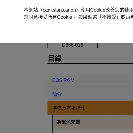
本網站（cam.start.canon）使用Cookie
您同意接受所有Cookie。 如果點選「
不接受
」或兩
EOS R6 V
準備及基本操作
為電
D388-016
目錄
EOS R6 V
簡介
準備及基本操作
為電池充電