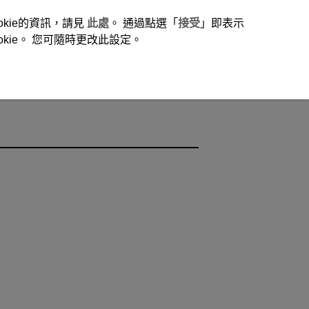
okie的資訊，請見
此處
。 通過點選「
接受
」即表示
ie。 您可隨時更改此設定。