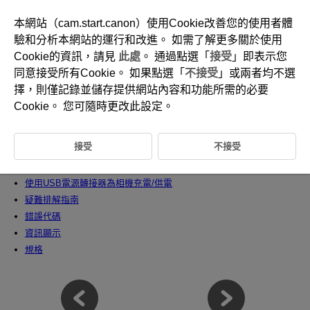
本網站（cam.start.canon）使用Cookie改善您的使用者體
驗和分析本網站的運行和改進。 如需了解更多關於使用
Cookie的資訊，請見
此處
。 通過點選「
接受
」即表示您
D370-219
同意接受所有Cookie。 如果點選「
不接受
」或兩者均不選
參考
擇，則僅記錄並儲存提供網站內容和功能所需的必要
Cookie。 您可隨時更改此設定。
本章提供相機功能的參考資訊。
接受
不接受
將影像匯入電腦
將影像匯入智能手機
使用USB電源轉接器為相機充電/供電
疑難排解指南
錯誤代碼
資訊顯示
規格