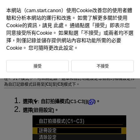
本網站（cam.start.canon）使用Cookie改善您的使用者體
驗和分析本網站的運行和改進。 如需了解更多關於使用
Cookie的資訊，請見
此處
。 通過點選「
接受
」即表示您
D370-207
同意接受所有Cookie。 如果點選「
不接受
」或兩者均不選
自訂記錄模式(C1-C3)
擇，則僅記錄並儲存提供網站內容和功能所需的必要
Cookie。 您可隨時更改此設定。
註冊設定的自動更新
接受
不接受
取消已註冊的自訂記錄模式
在
模式下，可以將記錄、選單和自訂功能設定等目前的相機設定作
為自訂記錄模式註冊至[
C1
]至[
C3
]模式下。
選擇[
:
自訂拍攝模式(C1-C3)
](
)。
選擇[
註冊設定
]。