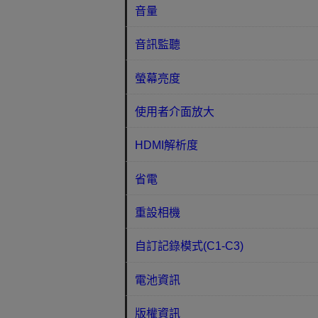
音量
音訊監聽
螢幕亮度
使用者介面放大
HDMI解析度
省電
重設相機
自訂記錄模式(C1-C3)
電池資訊
版權資訊