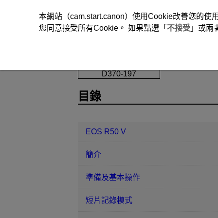
本網站（cam.start.canon）使用Cookie
您同意接受所有Cookie。 如果點選「
不接受
」或兩
EOS R50 V
設定
系統頻率
D370-197
目錄
EOS R50 V
簡介
準備及基本操作
短片記錄模式