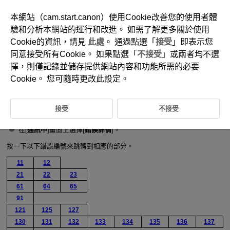
本網站（cam.start.canon）使用Cookie改善您的使用者體
驗和分析本網站的運行和改進。 如需了解更多關於使用
Cookie的資訊，請見
此處
。 通過點選「
接受
」即表示您
D370-178
同意接受所有Cookie。 如果點選「
不接受
」或兩者均不選
回應錯誤訊息
擇，則僅記錄並儲存提供網站內容和功能所需的必要
Cookie。 您可隨時更改此設定。
發生錯誤時，執行以下其中一個步驟來顯示錯誤詳情。然後，參閱本章中
顯示的範例解決導致錯誤的原因。
接受
不接受
選擇[
:
錯誤詳情
]。
在[
通訊中
]畫面上選擇[
錯誤詳情
]。
按一下以下錯誤編號來跳轉到相應的部分。
11
12
21
22
23
61
64
65
91
121
125
127
130
131
132
133
134
135
136
137