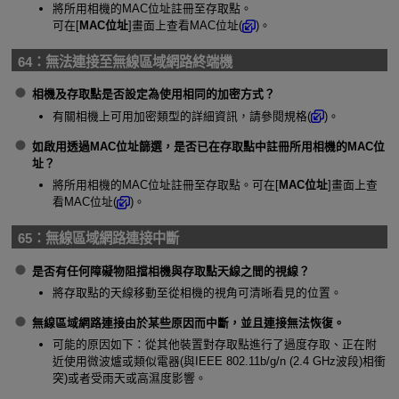
將所用相機的MAC位址註冊至存取點。
可在[
MAC位址
]畫面上查看MAC位址(
)。
64：
無法連接至無線區域網路終端機
相機及存取點是否設定為使用相同的加密方式？
有關相機上可用加密類型的詳細資訊，請參閱規格(
)。
如啟用透過MAC位址篩選，是否已在存取點中註冊所用相機的MAC位
址？
將所用相機的MAC位址註冊至存取點。可在[
MAC位址
]畫面上查
看MAC位址(
)。
65：
無線區域網路連接中斷
是否有任何障礙物阻擋相機與存取點天線之間的視線？
將存取點的天線移動至從相機的視角可清晰看見的位置。
無線區域網路連接由於某些原因而中斷，並且連接無法恢復。
可能的原因如下：從其他裝置對存取點進行了過度存取、正在附
近使用微波爐或類似電器(與IEEE 802.11b/g/n (2.4 GHz波段)相衝
突)或者受雨天或高濕度影響。