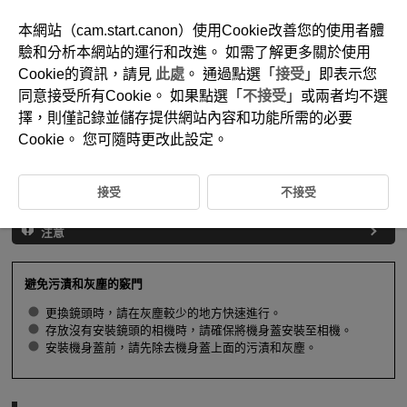
本網站（cam.start.canon）使用Cookie改善您的使用者體
驗和分析本網站的運行和改進。 如需了解更多關於使用
Cookie的資訊，請見
此處
。 通過點選「
接受
」即表示您
D370-019
同意接受所有Cookie。 如果點選「
不接受
」或兩者均不選
安裝和移除RF/
RF-S
鏡頭
擇，則僅記錄並儲存提供網站內容和功能所需的必要
Cookie。 您可隨時更改此設定。
安裝鏡頭
接受
不接受
移除鏡頭
注意
避免污漬和灰塵的竅門
更換鏡頭時，請在灰塵較少的地方快速進行。
存放沒有安裝鏡頭的相機時，請確保將機身蓋安裝至相機。
安裝機身蓋前，請先除去機身蓋上面的污漬和灰塵。