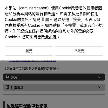
本網站（cam.start.canon）使用Cookie改善您的使用者體
驗和分析本網站的運行和改進。 如需了解更多關於使用
Cookie的資訊，請見
此處
。 通過點選「
接受
」即表示您
D310-142
同意接受所有Cookie。 如果點選「
不接受
」或兩者均不選
保護影像
擇，則僅記錄並儲存提供網站內容和功能所需的必要
Cookie。 您可隨時更改此設定。
透過選單保護單張影像
接受
不接受
指定要保護的影像範圍
保護資料夾或記憶卡中的全部影像
可以保護重要的影像以避免被意外刪除。
注意
注意事項
透過選單保護單張影像