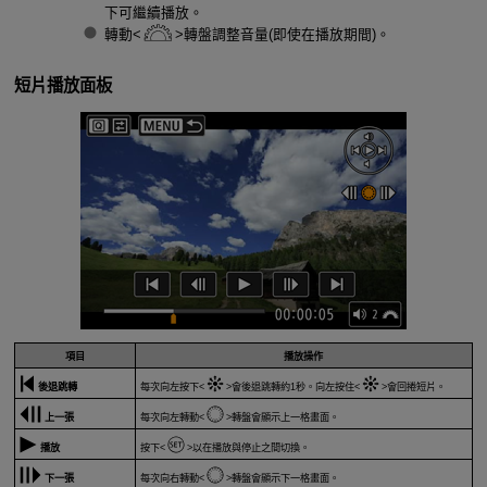
下可繼續播放。
轉動
轉盤調整音量(即使在播放期間)。
短片播放面板
項目
播放操作
後退跳轉
每次向左按下
會後退跳轉約1秒。向左按住
會回捲短片。
上一張
每次向左轉動
轉盤會顯示上一格畫面。
播放
按下
以在播放與停止之間切換。
下一張
每次向右轉動
轉盤會顯示下一格畫面。