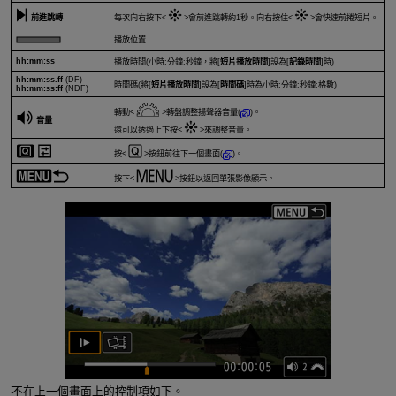
前進跳轉
每次向右按下
會前進跳轉約1秒。向右按住
會快速前捲短片。
播放位置
hh:mm:ss
播放時間(小時:分鐘:秒鐘，將[
短片播放時間
]設為[
記錄時間
]時)
hh:mm:ss.ff
(DF)
時間碼(將[
短片播放時間
]設為[
時間碼
]時為小時:分鐘:秒鐘:格數)
hh:mm:ss:ff
(NDF)
轉動
轉盤調整揚聲器音量(
)。
音量
還可以透過上下按
來調整音量。
按
按鈕前往下一個畫面(
)。
按下
按鈕以返回單張影像顯示。
不在上一個畫面上的控制項如下。