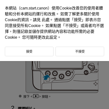
本網站（cam.start.canon）使用Cookie改善您的使用者體
驗和分析本網站的運行和改進。 如需了解更多關於使用
Cookie的資訊，請見
此處
。 通過點選「
接受
」即表示您
D310-139
同意接受所有Cookie。 如果點選「
不接受
」或兩者均不選
短片播放
擇，則僅記錄並儲存提供網站內容和功能所需的必要
Cookie。 您可隨時更改此設定。
切換至播放。
接受
不接受
按下
按鈕。
選擇短片。