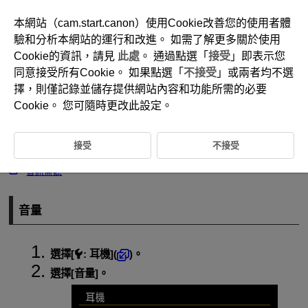
本網站（cam.start.canon）使用Cookie改善您的使用者體
驗和分析本網站的運行和改進。 如需了解更多關於使用
Cookie的資訊，請見
此處
。 通過點選「
接受
」即表示您
D292-177
同意接受所有Cookie。 如果點選「
不接受
」或兩者均不選
耳機
擇，則僅記錄並儲存提供網站內容和功能所需的必要
Cookie。 您可隨時更改此設定。
音量
接受
不接受
監聽頻道
音訊監聽
音量
選擇[
:
耳機
](
)。
選擇[
音量
]。